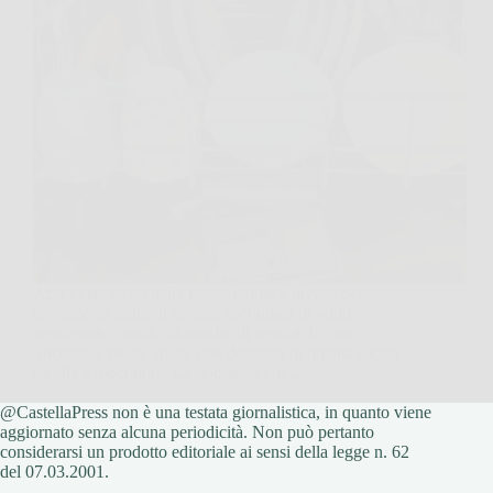
Apri lo sportello della lavastoviglie e invece del
profumo di pulito ti investe un’ondata di odore
sgradevole, umido, di muffa, di residui di cibo.
Succede a molti, anche con detersivi di qualità e cicli
ad alta temperatura. La domanda che…
@CastellaPress non è una testata giornalistica, in quanto viene
CastellaPress
25 Novembre 2025
aggiornato senza alcuna periodicità. Non può pertanto
considerarsi un prodotto editoriale ai sensi della legge n. 62
del 07.03.2001.