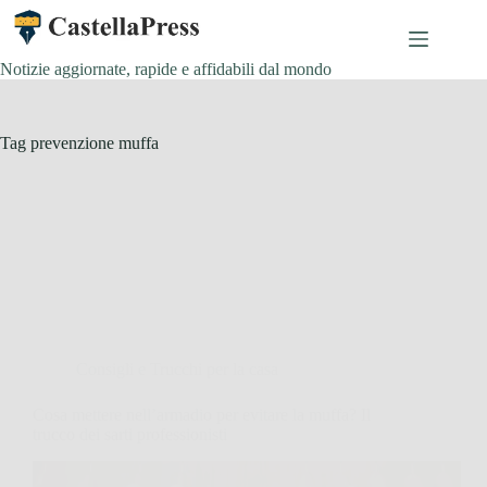
Salta
al
contenuto
Notizie aggiornate, rapide e affidabili dal mondo
Tag
prevenzione muffa
Consigli e Trucchi per la casa
Cosa mettere nell’armadio per evitare la muffa? Il
trucco dei sarti professionisti