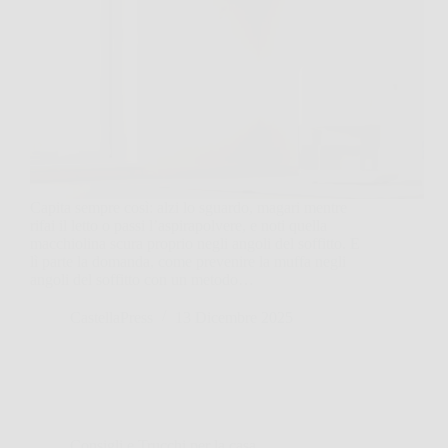
Capita sempre così: alzi lo sguardo, magari mentre
rifai il letto o passi l’aspirapolvere, e noti quella
macchiolina scura proprio negli angoli del soffitto. E
lì parte la domanda, come prevenire la muffa negli
angoli del soffitto con un metodo…
CastellaPress
13 Dicembre 2025
Consigli e Trucchi per la casa