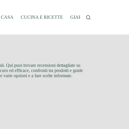
A CASA
CUCINA E RICETTE
GIARDINAGGIO
OFFER
nali. Qui puoi trovare recensioni dettagliate su
sicuro ed efficace, confronti tra prodotti e guide
le varie opzioni e a fare scelte informate.