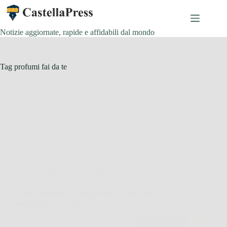
Salta
al
contenuto
Notizie aggiornate, rapide e affidabili dal mondo
Tag
profumi fai da te
Consigli e Trucchi per la casa
Come profumare il bagno senza usare spray? Il
metodo che dura giorni