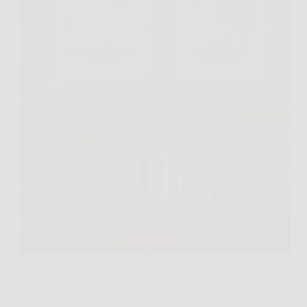
Ti sarà capitato: riscaldamento acceso, termosifoni
che “dovrebbero” fare il loro lavoro e, nonostante
questo, la casa è sempre fredda. È una sensazione
frustrante perché sembra di sprecare energia senza