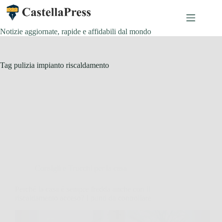
Salta
al
contenuto
Notizie aggiornate, rapide e affidabili dal mondo
Tag
pulizia impianto riscaldamento
Consigli e Trucchi per la casa
Perché la casa è sempre fredda anche con il
riscaldamento acceso? I punti da controllare