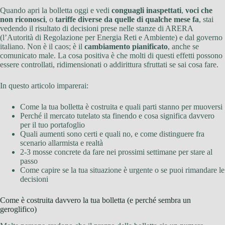
Quando apri la bolletta oggi e vedi
conguagli inaspettati
,
voci che
non riconosci
, o
tariffe diverse da quelle di qualche mese fa
, stai
vedendo il risultato di decisioni prese nelle stanze di ARERA
(l’Autorità di Regolazione per Energia Reti e Ambiente) e dal governo
italiano. Non è il caos; è il
cambiamento pianificato
, anche se
comunicato male. La cosa positiva è che molti di questi effetti possono
essere controllati, ridimensionati o addirittura sfruttati se sai cosa fare.
In questo articolo imparerai:
Come la tua bolletta è costruita e quali parti stanno per muoversi
Perché il mercato tutelato sta finendo e cosa significa davvero
per il tuo portafoglio
Quali aumenti sono certi e quali no, e come distinguere fra
scenario allarmista e realtà
2-3 mosse concrete da fare nei prossimi settimane per stare al
passo
Come capire se la tua situazione è urgente o se puoi rimandare le
decisioni
Come è costruita davvero la tua bolletta (e perché sembra un
geroglifico)