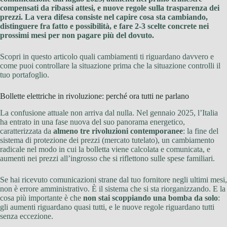
compensati da ribassi attesi, e nuove regole sulla trasparenza dei
prezzi. La vera difesa consiste nel capire cosa sta cambiando,
distinguere fra fatto e possibilità, e fare 2-3 scelte concrete nei
prossimi mesi per non pagare più del dovuto.
Scopri in questo articolo quali cambiamenti ti riguardano davvero e
come puoi controllare la situazione prima che la situazione controlli il
tuo portafoglio.
Bollette elettriche in rivoluzione: perché ora tutti ne parlano
La confusione attuale non arriva dal nulla. Nel gennaio 2025, l’Italia
ha entrato in una fase nuova del suo panorama energetico,
caratterizzata da
almeno tre rivoluzioni contemporanee
: la fine del
sistema di protezione dei prezzi (mercato tutelato), un cambiamento
radicale nel modo in cui la bolletta viene calcolata e comunicata, e
aumenti nei prezzi all’ingrosso che si riflettono sulle spese familiari.
Se hai ricevuto comunicazioni strane dal tuo fornitore negli ultimi mesi,
non è errore amministrativo. È il sistema che si sta riorganizzando. E la
cosa più importante è che
non stai scoppiando una bomba da solo
:
gli aumenti riguardano quasi tutti, e le nuove regole riguardano tutti
senza eccezione.