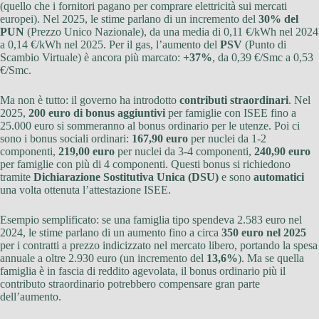
(quello che i fornitori pagano per comprare elettricità sui mercati
europei). Nel 2025, le stime parlano di un incremento del
30% del
PUN
(Prezzo Unico Nazionale), da una media di 0,11 €/kWh nel 2024
a 0,14 €/kWh nel 2025. Per il gas, l’aumento del
PSV
(Punto di
Scambio Virtuale) è ancora più marcato:
+37%
, da 0,39 €/Smc a 0,53
€/Smc.
Ma non è tutto: il governo ha introdotto
contributi straordinari
. Nel
2025,
200 euro di bonus aggiuntivi
per famiglie con ISEE fino a
25.000 euro si sommeranno al bonus ordinario per le utenze. Poi ci
sono i bonus sociali ordinari:
167,90 euro
per nuclei da 1-2
componenti,
219,00 euro
per nuclei da 3-4 componenti,
240,90 euro
per famiglie con più di 4 componenti. Questi bonus si richiedono
tramite
Dichiarazione Sostitutiva Unica (DSU)
e sono
automatici
una volta ottenuta l’attestazione ISEE.
Esempio semplificato: se una famiglia tipo spendeva 2.583 euro nel
2024, le stime parlano di un aumento fino a circa
350 euro nel 2025
per i contratti a prezzo indicizzato nel mercato libero, portando la spesa
annuale a oltre 2.930 euro (un incremento del
13,6%
). Ma se quella
famiglia è in fascia di reddito agevolata, il bonus ordinario più il
contributo straordinario potrebbero compensare gran parte
dell’aumento.