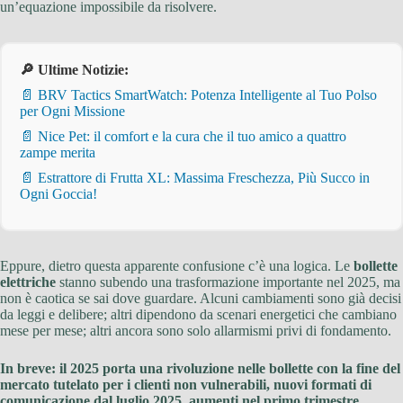
un’equazione impossibile da risolvere.
🔎 Ultime Notizie:
📄 BRV Tactics SmartWatch: Potenza Intelligente al Tuo Polso
per Ogni Missione
📄 Nice Pet: il comfort e la cura che il tuo amico a quattro
zampe merita
📄 Estrattore di Frutta XL: Massima Freschezza, Più Succo in
Ogni Goccia!
Eppure, dietro questa apparente confusione c’è una logica. Le
bollette
elettriche
stanno subendo una trasformazione importante nel 2025, ma
non è caotica se sai dove guardare. Alcuni cambiamenti sono già decisi
da leggi e delibere; altri dipendono da scenari energetici che cambiano
mese per mese; altri ancora sono solo allarmismi privi di fondamento.
In breve: il 2025 porta una rivoluzione nelle bollette con la fine del
mercato tutelato per i clienti non vulnerabili, nuovi formati di
comunicazione dal luglio 2025, aumenti nel primo trimestre