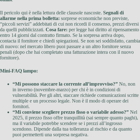
Il pericolo qui è nella lettura delle clausole nascoste.
Segnali di
allarme nella prima bolletta:
sorprese economiche non previste,
“piccoli servizi” addebitati di cui non ricordi il consenso, prezzi diversi
da quelli pubblicizzati.
Cosa fare:
per legge hai diritto al ripensamento
entro 14 giorni dal contratto firmato. Se la sorpresa arriva dopo,
contacta il fornitore e chiedi spiegazioni. Se non sei soddisfatto, cambia
di nuovo: nel mercato libero puoi passare a un altro fornitore senza
penali (dopo che hai completato una fatturazione intera con il nuovo
fornitore).
Mini-FAQ lampo:
“Mi possono staccare la corrente all’improvviso?”
No, non
in inverno (novembre-marzo) per chi è in condizioni di
vulnerabilità. Per gli altri, staccare richiede comunicazioni scritte
multiple e un processo legale. Non è il modo di operare dei
fornitori.
“Mi conviene scegliere prezzo fisso o variabile adesso?”
Nel
2025, il prezzo fisso offre tranquillità (sai sempre quanto paghi),
ma il variabile potrebbe scendere se i prezzi all’ingrosso
scendono. Dipende dalla tua tolleranza al rischio e da quanto
puoi permetterti una sorpresa negativa.