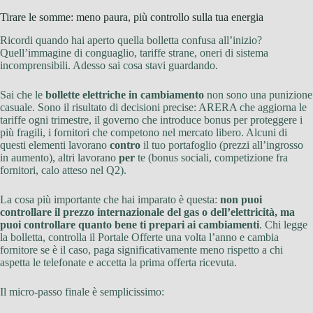
Tirare le somme: meno paura, più controllo sulla tua energia
Ricordi quando hai aperto quella bolletta confusa all’inizio?
Quell’immagine di conguaglio, tariffe strane, oneri di sistema
incomprensibili. Adesso sai cosa stavi guardando.
Sai che le
bollette elettriche in cambiamento
non sono una punizione
casuale. Sono il risultato di decisioni precise: ARERA che aggiorna le
tariffe ogni trimestre, il governo che introduce bonus per proteggere i
più fragili, i fornitori che competono nel mercato libero. Alcuni di
questi elementi lavorano
contro
il tuo portafoglio (prezzi all’ingrosso
in aumento), altri lavorano
per
te (bonus sociali, competizione fra
fornitori, calo atteso nel Q2).
La cosa più importante che hai imparato è questa:
non puoi
controllare il prezzo internazionale del gas o dell’elettricità, ma
puoi controllare quanto bene ti prepari ai cambiamenti
. Chi legge
la bolletta, controlla il Portale Offerte una volta l’anno e cambia
fornitore se è il caso, paga significativamente meno rispetto a chi
aspetta le telefonate e accetta la prima offerta ricevuta.
Il micro-passo finale è semplicissimo: