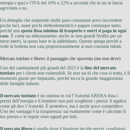
energia e gas) e l’IVA del 10% o 22% a seconda che tu sia in fascia
agevolata o no.
Un dettaglio che sorprende molti: puoi consumare poco (accendere
poche luci, usare pochi elettrodomestici) e pagare comunque tanto,
perché una
quota fissa minima di trasporto e oneri si paga in ogni
caso
. È come un abbonamento: anche se non guardi Netflix per un
mese intero, la quota base te la addebitano. Questo spiega perché a
volte la bolletta non cala proporzionalmente ai tuoi consumi ridotti.
Mercato tutelato e libero: il passaggio che spaventa (ma non deve)
Uno dei cambiamenti più grandi del 2025 è la
fine del mercato
tutelato
per i clienti non vulnerabili. Se non sai di che cosa si tratta, è il
momento giusto per impararlo, perché tocca la grande maggioranza
delle famiglie italiane.
Il mercato tutelato
è un sistema in cui l’Autorità ARERA fissa i
prezzi dell’energia e il fornitore non può sceglierne i prezzi: li applica
come gli dice l’Autorità. È protettivo, ma è anche poco competitivo.
Uno dei vantaggi è la trasparenza: sai esattamente come è calcolato il
tuo prezzo e le regole sono uguali per tutti.
Il mercato libero
è quello dove il fornitore decide prezzi, condizioni,