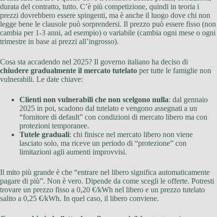
durata del contratto, tutto. C’è più competizione, quindi in teoria i
prezzi dovrebbero essere spingenti, ma è anche il luogo dove chi non
legge bene le clausole può sorprendersi. Il prezzo può essere fisso (non
cambia per 1-3 anni, ad esempio) o variabile (cambia ogni mese o ogni
trimestre in base ai prezzi all’ingrosso).
Cosa sta accadendo nel 2025? Il governo italiano ha deciso di
chiudere gradualmente il mercato tutelato
per tutte le famiglie non
vulnerabili. Le date chiave:
Clienti non vulnerabili che non scelgono nulla
: dal gennaio
2025 in poi, scadono dal tutelato e vengono assegnati a un
“fornitore di default” con condizioni di mercato libero ma con
protezioni temporanee.
Tutele graduali
: chi finisce nel mercato libero non viene
lasciato solo, ma riceve un periodo di “protezione” con
limitazioni agli aumenti improvvisi.
Il mito più grande è che “entrare nel libero significa automaticamente
pagare di più”. Non è vero. Dipende da come scegli le offerte. Potresti
trovare un prezzo fisso a 0,20 €/kWh nel libero e un prezzo tutelato
salito a 0,25 €/kWh. In quel caso, il libero conviene.