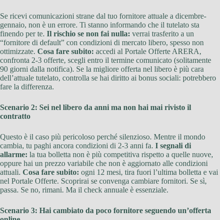
Se ricevi comunicazioni strane dal tuo fornitore attuale a dicembre-
gennaio, non è un errore. Ti stanno informando che il tutelato sta
finendo per te.
Il rischio se non fai nulla:
verrai trasferito a un
“fornitore di default” con condizioni di mercato libero, spesso non
ottimizzate.
Cosa fare subito:
accedi al Portale Offerte ARERA,
confronta 2-3 offerte, scegli entro il termine comunicato (solitamente
90 giorni dalla notifica). Se la migliore offerta nel libero è più cara
dell’attuale tutelato, controlla se hai diritto ai bonus sociali: potrebbero
fare la differenza.
Scenario 2: Sei nel libero da anni ma non hai mai rivisto il
contratto
Questo è il caso più pericoloso perché silenzioso. Mentre il mondo
cambia, tu paghi ancora condizioni di 2-3 anni fa.
I segnali di
allarme:
la tua bolletta non è più competitiva rispetto a quelle nuove,
oppure hai un prezzo variabile che non è aggiornato alle condizioni
attuali.
Cosa fare subito:
ogni 12 mesi, tira fuori l’ultima bolletta e vai
nel Portale Offerte. Scoprirai se convenga cambiare fornitori. Se sì,
passa. Se no, rimani. Ma il check annuale è essenziale.
Scenario 3: Hai cambiato da poco fornitore seguendo un’offerta
online