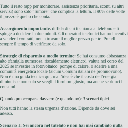
Tutto il resto (app per monitorare, assistenza prioritaria, sconti su altri
servizi) sono solo “rumore” che complica la lettura. Il 90% delle volte
il prezzo è quello che conta.
Accorgimento importante
: diffida di chi ti chiama al telefono e ti
spinge a decidere in due minuti. Gli operatori telefonici hanno incentivi
a venderti contratti, non a trovare il miglior prezzo per te. Prendi
sempre il tempo di verificare da solo.
Strategie di risparmio a medio termine:
Se hai consumo abbastanza
alto (famiglia numerosa, riscaldamento elettrico), valuta nel corso del
2025 se investire in fotovoltaico, pompe di calore, o aderire a una
comunità energetica locale (alcuni Comuni italiani ne promuovono).
Non è una guida tecnica qui, ma l’idea è che il costo dell’energia
diminuisce non solo se scegli il fornitore giusto, ma anche se riduci i
consumi.
Quando preoccuparsi davvero (e quando no): 3 scenari tipici
Non tutti hanno la stessa urgenza d’azione. Dipende da dove sei
adesso.
Scenario 1: Sei ancora nel tutelato e non hai mai cambiato nulla