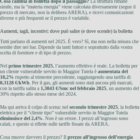
Cosa cambia in bolletta dopo il passaggio?
La struttura rimane
simile, ma la “materia energia” viene calcolata diversamente (segue il
prezzo di mercato, non la delibera ARERA), e ricevi comunicazioni
diverse e più frequenti se il prezzo è variabile.
Aumenti, tagli, incentivi: dove può salire (e dove scende) la bolletta
Tutti parlano di aumenti nel 2025. È vero? Sì, ma non nella misura che
sentite dire nei bar. Dipende da tanti fattori e soprattutto dalla vostra
scelta di fornitore e di tipo di prezzo.
Nel
primo trimestre 2025
, l’aumento effettivo è reale. La bolletta per
un cliente vulnerabile servito in Maggior Tutela è
aumentata del
18,2%
rispetto al trimestre precedente, raggiungendo una tariffa di
0,3128 €/kWh
. Per il gas, gli aumenti sono stati ancora più marcati,
con la tariffa salita a
1,3043 €/Smc nel febbraio 2025
, un aumento del
30% rispetto allo stesso mese del 2024.
Ma qui arriva il colpo di scena: nel
secondo trimestre 2025
, la bolletta
elettrica per il “cliente tipo” vulnerabile servito in Maggior Tutela
diminuisce del 2,4%
. Non è un errore. I prezzi all’ingrosso sono
calati, e questo si riflette sulle tariffe fissate da ARERA.
Cosa muove davvero il prezzo? Il
prezzo all’ingrosso dell’energia