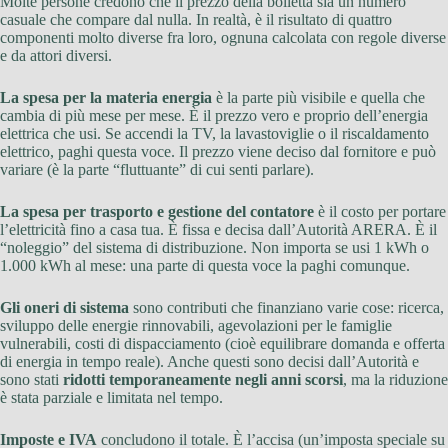
Molte persone credono che il prezzo della bolletta sia un numero
casuale che compare dal nulla. In realtà, è il risultato di quattro
componenti molto diverse fra loro, ognuna calcolata con regole diverse
e da attori diversi.
La spesa per la materia energia
è la parte più visibile e quella che
cambia di più mese per mese. È il prezzo vero e proprio dell’energia
elettrica che usi. Se accendi la TV, la lavastoviglie o il riscaldamento
elettrico, paghi questa voce. Il prezzo viene deciso dal fornitore e può
variare (è la parte “fluttuante” di cui senti parlare).
La spesa per trasporto e gestione del contatore
è il costo per portare
l’elettricità fino a casa tua. È fissa e decisa dall’Autorità ARERA. È il
“noleggio” del sistema di distribuzione. Non importa se usi 1 kWh o
1.000 kWh al mese: una parte di questa voce la paghi comunque.
Gli oneri di sistema
sono contributi che finanziano varie cose: ricerca,
sviluppo delle energie rinnovabili, agevolazioni per le famiglie
vulnerabili, costi di dispacciamento (cioè equilibrare domanda e offerta
di energia in tempo reale). Anche questi sono decisi dall’Autorità e
sono stati
ridotti temporaneamente negli anni scorsi
, ma la riduzione
è stata parziale e limitata nel tempo.
Imposte e IVA
concludono il totale. È l’accisa (un’imposta speciale su