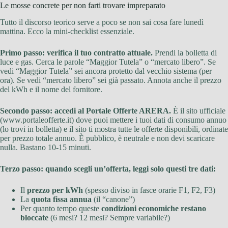
Le mosse concrete per non farti trovare impreparato
Tutto il discorso teorico serve a poco se non sai cosa fare lunedì
mattina. Ecco la mini-checklist essenziale.
Primo passo: verifica il tuo contratto attuale.
Prendi la bolletta di
luce e gas. Cerca le parole “Maggior Tutela” o “mercato libero”. Se
vedi “Maggior Tutela” sei ancora protetto dal vecchio sistema (per
ora). Se vedi “mercato libero” sei già passato. Annota anche il prezzo
del kWh e il nome del fornitore.
Secondo passo: accedi al Portale Offerte ARERA.
È il sito ufficiale
(www.portaleofferte.it) dove puoi mettere i tuoi dati di consumo annuo
(lo trovi in bolletta) e il sito ti mostra tutte le offerte disponibili, ordinate
per prezzo totale annuo. È pubblico, è neutrale e non devi scaricare
nulla. Bastano 10-15 minuti.
Terzo passo: quando scegli un’offerta, leggi solo questi tre dati:
Il
prezzo per kWh
(spesso diviso in fasce orarie F1, F2, F3)
La
quota fissa annua
(il “canone”)
Per quanto tempo queste
condizioni economiche restano
bloccate
(6 mesi? 12 mesi? Sempre variabile?)