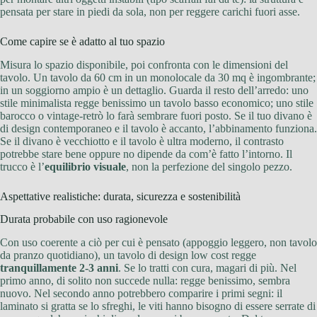
pensata per stare in piedi da sola, non per reggere carichi fuori asse.
Come capire se è adatto al tuo spazio
Misura lo spazio disponibile, poi confronta con le dimensioni del
tavolo. Un tavolo da 60 cm in un monolocale da 30 mq è ingombrante;
in un soggiorno ampio è un dettaglio. Guarda il resto dell’arredo: uno
stile minimalista regge benissimo un tavolo basso economico; uno stile
barocco o vintage-retrò lo farà sembrare fuori posto. Se il tuo divano è
di design contemporaneo e il tavolo è accanto, l’abbinamento funziona.
Se il divano è vecchiotto e il tavolo è ultra moderno, il contrasto
potrebbe stare bene oppure no dipende da com’è fatto l’intorno. Il
trucco è l’
equilibrio visuale
, non la perfezione del singolo pezzo.
Aspettative realistiche: durata, sicurezza e sostenibilità
Durata probabile con uso ragionevole
Con uso coerente a ciò per cui è pensato (appoggio leggero, non tavolo
da pranzo quotidiano), un tavolo di design low cost regge
tranquillamente 2-3 anni
. Se lo tratti con cura, magari di più. Nel
primo anno, di solito non succede nulla: regge benissimo, sembra
nuovo. Nel secondo anno potrebbero comparire i primi segni: il
laminato si gratta se lo sfreghi, le viti hanno bisogno di essere serrate di