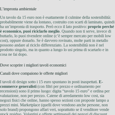
L’impronta ambientale
Un tavolo da 15 euro non è esattamente il culmine della sostenibilità:
probabilmente viene da lontano, costruito con scarti di laminato, quindi
ha un’impronta di trasporto. Però ecco il lato positivo:
proprio perché
è economico, puoi riciclarlo meglio
. Quando non ti serve, invece di
buttarlo, lo puoi rivendere online (c’è sempre mercato per mobili low
cost), oppure donarlo. Se è davvero rovinato, molte parti in metallo
possono andare al riciclo differenziato. La sostenibilità non è nel
prodotto singolo, ma in quanto a lungo lo usi prima di scartarlo e in
cosa ne fai dopo.
Dove scoprire i migliori tavoli economici
Canali dove compaiono le offerte migliori
I tavoli di design sotto i 15 euro spuntano in posti inaspettati.
E-
commerce generalisti
(con filtri per prezzo e ordinamento per
recensioni) sono il primo luogo: digita “tavolo 15 euro” e ordina per
valutazione, non per prezzo. Catene di arredamento low cost, sia
negozi fisici che online, hanno spesso sezioni con proposte lampo a
prezzi mini. Marketplace (quelli dove vendono anche persone, non
solo brand) propongono affari veri, soprattutto se il venditore vende
stock residuo. Volantini e offerte settimanali dei negozi di discount