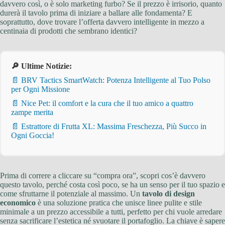
davvero così, o è solo marketing furbo? Se il prezzo è irrisorio, quanto
durerà il tavolo prima di iniziare a ballare alle fondamenta? E
soprattutto, dove trovare l’offerta davvero intelligente in mezzo a
centinaia di prodotti che sembrano identici?
🔎 Ultime Notizie:
📄 BRV Tactics SmartWatch: Potenza Intelligente al Tuo Polso
per Ogni Missione
📄 Nice Pet: il comfort e la cura che il tuo amico a quattro
zampe merita
📄 Estrattore di Frutta XL: Massima Freschezza, Più Succo in
Ogni Goccia!
Prima di correre a cliccare su “compra ora”, scopri cos’è davvero
questo tavolo, perché costa così poco, se ha un senso per il tuo spazio e
come sfruttarne il potenziale al massimo. Un
tavolo di design
economico
è una soluzione pratica che unisce linee pulite e stile
minimale a un prezzo accessibile a tutti, perfetto per chi vuole arredare
senza sacrificare l’estetica né svuotare il portafoglio. La chiave è sapere