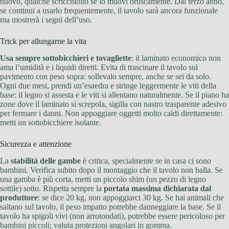
nuovo, qualche scricchiolio se lo muovi bruscamente. Dal terzo anno,
se continui a usarlo frequentemente, il tavolo sarà ancora funzionale
ma mostrerà i segni dell’uso.
Trick per allungarne la vita
Usa sempre sottobicchieri e tovagliette
: il laminato economico non
ama l’umidità e i liquidi diretti. Evita di trascinare il tavolo sul
pavimento con peso sopra: sollevalo sempre, anche se sei da solo.
Ogni due mesi, prendi un’esaedra e stringe leggermente le viti della
base: il legno si assesta e le viti si allentano naturalmente. Se il piano ha
zone dove il laminato si screpola, sigilla con nastro trasparente adesivo
per fermare i danni. Non appoggiare oggetti molto caldi direttamente:
metti un sottobicchiere isolante.
Sicurezza e attenzione
La
stabilità delle gambe
è critica, specialmente se in casa ci sono
bambini. Verifica subito dopo il montaggio che il tavolo non balla. Se
una gamba è più corta, metti un piccolo shim (un pezzo di legno
sottile) sotto. Rispetta sempre la
portata massima dichiarata dal
produttore
: se dice 20 kg, non appoggiarci 30 kg. Se hai animali che
saltano sul tavolo, il peso impatto potrebbe danneggiare la base. Se il
tavolo ha spigoli vivi (non arrotondati), potrebbe essere pericoloso per
bambini piccoli; valuta protezioni angolari in gomma.