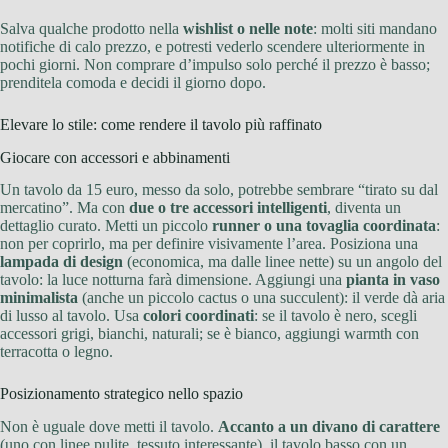
Salva qualche prodotto nella
wishlist o nelle note
: molti siti mandano
notifiche di calo prezzo, e potresti vederlo scendere ulteriormente in
pochi giorni. Non comprare d’impulso solo perché il prezzo è basso;
prenditela comoda e decidi il giorno dopo.
Elevare lo stile: come rendere il tavolo più raffinato
Giocare con accessori e abbinamenti
Un tavolo da 15 euro, messo da solo, potrebbe sembrare “tirato su dal
mercatino”. Ma con
due o tre accessori intelligenti
, diventa un
dettaglio curato. Metti un piccolo
runner o una tovaglia coordinata
:
non per coprirlo, ma per definire visivamente l’area. Posiziona una
lampada di design
(economica, ma dalle linee nette) su un angolo del
tavolo: la luce notturna farà dimensione. Aggiungi una
pianta in vaso
minimalista
(anche un piccolo cactus o una succulent): il verde dà aria
di lusso al tavolo. Usa
colori coordinati
: se il tavolo è nero, scegli
accessori grigi, bianchi, naturali; se è bianco, aggiungi warmth con
terracotta o legno.
Posizionamento strategico nello spazio
Non è uguale dove metti il tavolo.
Accanto a un divano di carattere
(uno con linee pulite, tessuto interessante), il tavolo basso con un