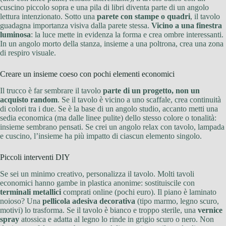
cuscino piccolo sopra e una pila di libri diventa parte di un angolo
lettura intenzionato. Sotto una
parete con stampe o quadri
, il tavolo
guadagna importanza visiva dalla parete stessa.
Vicino a una finestra
luminosa
: la luce mette in evidenza la forma e crea ombre interessanti.
In un angolo morto della stanza, insieme a una poltrona, crea una zona
di respiro visuale.
Creare un insieme coeso con pochi elementi economici
Il trucco è far sembrare il tavolo
parte di un progetto, non un
acquisto random
. Se il tavolo è vicino a uno scaffale, crea continuità
di colori tra i due. Se è la base di un angolo studio, accanto metti una
sedia economica (ma dalle linee pulite) dello stesso colore o tonalità:
insieme sembrano pensati. Se crei un angolo relax con tavolo, lampada
e cuscino, l’insieme ha più impatto di ciascun elemento singolo.
Piccoli interventi DIY
Se sei un minimo creativo, personalizza il tavolo. Molti tavoli
economici hanno gambe in plastica anonime: sostituiscile con
terminali metallici
comprati online (pochi euro). Il piano è laminato
noioso? Una
pellicola adesiva decorativa
(tipo marmo, legno scuro,
motivi) lo trasforma. Se il tavolo è bianco e troppo sterile, una
vernice
spray
atossica e adatta al legno lo rinde in grigio scuro o nero. Non