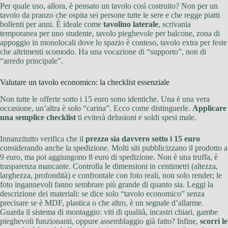
Per quale uso, allora, è pensato un tavolo così costruito? Non per un
tavolo da pranzo che ospita sei persone tutte le sere e che regge piatti
bollenti per anni. È ideale come
tavolino laterale
, scrivania
temporanea per uno studente, tavolo pieghevole per balcone, zona di
appoggio in monolocali dove lo spazio è conteso, tavolo extra per feste
che altrimenti scomodo. Ha una vocazione di “supporto”, non di
“arredo principale”.
Valutare un tavolo economico: la checklist essenziale
Non tutte le offerte sotto i 15 euro sono identiche. Una è una vera
occasione, un’altra è solo “carina”. Ecco come distinguerle.
Applicare
una semplice checklist
ti eviterà delusioni e soldi spesi male.
Innanzitutto verifica che il
prezzo sia davvero sotto i 15 euro
considerando anche la spedizione. Molti siti pubblicizzano il prodotto a
9 euro, ma poi aggiungono 8 euro di spedizione. Non è una truffa, è
trasparenza mancante. Controlla le dimensioni in centimetri (altezza,
larghezza, profondità) e confrontale con foto reali, non solo render; le
foto ingannevoli fanno sembrare più grande di quanto sia. Leggi la
descrizione dei materiali: se dice solo “tavolo economico” senza
precisare se è MDF, plastica o che altro, è un segnale d’allarme.
Guarda il sistema di montaggio: viti di qualità, incastri chiari, gambe
pieghevoli funzionanti, oppure assemblaggio già fatto? Infine,
scorri le