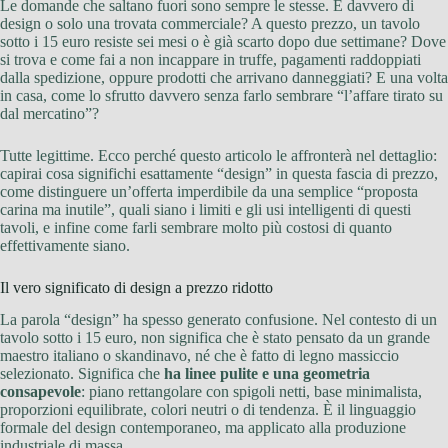
Le domande che saltano fuori sono sempre le stesse. È davvero di
design o solo una trovata commerciale? A questo prezzo, un tavolo
sotto i 15 euro resiste sei mesi o è già scarto dopo due settimane? Dove
si trova e come fai a non incappare in truffe, pagamenti raddoppiati
dalla spedizione, oppure prodotti che arrivano danneggiati? E una volta
in casa, come lo sfrutto davvero senza farlo sembrare “l’affare tirato su
dal mercatino”?
Tutte legittime. Ecco perché questo articolo le affronterà nel dettaglio:
capirai cosa significhi esattamente “design” in questa fascia di prezzo,
come distinguere un’offerta imperdibile da una semplice “proposta
carina ma inutile”, quali siano i limiti e gli usi intelligenti di questi
tavoli, e infine come farli sembrare molto più costosi di quanto
effettivamente siano.
Il vero significato di design a prezzo ridotto
La parola “design” ha spesso generato confusione. Nel contesto di un
tavolo sotto i 15 euro, non significa che è stato pensato da un grande
maestro italiano o skandinavo, né che è fatto di legno massiccio
selezionato. Significa che
ha linee pulite e una geometria
consapevole
: piano rettangolare con spigoli netti, base minimalista,
proporzioni equilibrate, colori neutri o di tendenza. È il linguaggio
formale del design contemporaneo, ma applicato alla produzione
industriale di massa.