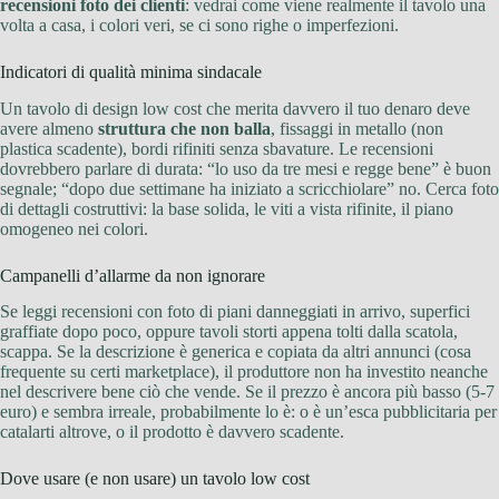
recensioni foto dei clienti
: vedrai come viene realmente il tavolo una
volta a casa, i colori veri, se ci sono righe o imperfezioni.
Indicatori di qualità minima sindacale
Un tavolo di design low cost che merita davvero il tuo denaro deve
avere almeno
struttura che non balla
, fissaggi in metallo (non
plastica scadente), bordi rifiniti senza sbavature. Le recensioni
dovrebbero parlare di durata: “lo uso da tre mesi e regge bene” è buon
segnale; “dopo due settimane ha iniziato a scricchiolare” no. Cerca foto
di dettagli costruttivi: la base solida, le viti a vista rifinite, il piano
omogeneo nei colori.
Campanelli d’allarme da non ignorare
Se leggi recensioni con foto di piani danneggiati in arrivo, superfici
graffiate dopo poco, oppure tavoli storti appena tolti dalla scatola,
scappa. Se la descrizione è generica e copiata da altri annunci (cosa
frequente su certi marketplace), il produttore non ha investito neanche
nel descrivere bene ciò che vende. Se il prezzo è ancora più basso (5-7
euro) e sembra irreale, probabilmente lo è: o è un’esca pubblicitaria per
catalarti altrove, o il prodotto è davvero scadente.
Dove usare (e non usare) un tavolo low cost