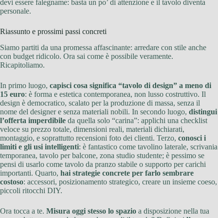
devi essere falegname: basta un po’ di attenzione e il tavolo diventa
personale.
Riassunto e prossimi passi concreti
Siamo partiti da una promessa affascinante: arredare con stile anche
con budget ridicolo. Ora sai come è possibile veramente.
Ricapitoliamo.
In primo luogo,
capisci cosa significa “tavolo di design” a meno di
15 euro
: è forma e estetica contemporanea, non lusso costruttivo. Il
design è democratico, scalato per la produzione di massa, senza il
nome del designer e senza materiali nobili. In secondo luogo,
distingui
l’offerta imperdibile
da quella solo “carina”: applichi una checklist
veloce su prezzo totale, dimensioni reali, materiali dichiarati,
montaggio, e soprattutto recensioni foto dei clienti. Terzo,
conosci i
limiti e gli usi intelligenti
: è fantastico come tavolino laterale, scrivania
temporanea, tavolo per balcone, zona studio studente; è pessimo se
pensi di usarlo come tavolo da pranzo stabile o supporto per carichi
importanti. Quarto,
hai strategie concrete per farlo sembrare
costoso
: accessori, posizionamento strategico, creare un insieme coeso,
piccoli ritocchi DIY.
Ora tocca a te.
Misura oggi stesso lo spazio
a disposizione nella tua