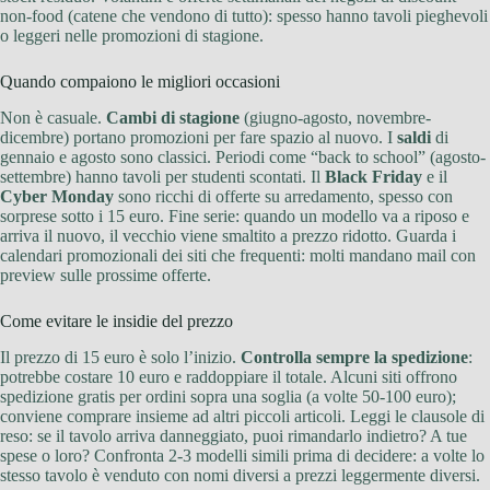
non-food (catene che vendono di tutto): spesso hanno tavoli pieghevoli
o leggeri nelle promozioni di stagione.
Quando compaiono le migliori occasioni
Non è casuale.
Cambi di stagione
(giugno-agosto, novembre-
dicembre) portano promozioni per fare spazio al nuovo. I
saldi
di
gennaio e agosto sono classici. Periodi come “back to school” (agosto-
settembre) hanno tavoli per studenti scontati. Il
Black Friday
e il
Cyber Monday
sono ricchi di offerte su arredamento, spesso con
sorprese sotto i 15 euro. Fine serie: quando un modello va a riposo e
arriva il nuovo, il vecchio viene smaltito a prezzo ridotto. Guarda i
calendari promozionali dei siti che frequenti: molti mandano mail con
preview sulle prossime offerte.
Come evitare le insidie del prezzo
Il prezzo di 15 euro è solo l’inizio.
Controlla sempre la spedizione
:
potrebbe costare 10 euro e raddoppiare il totale. Alcuni siti offrono
spedizione gratis per ordini sopra una soglia (a volte 50-100 euro);
conviene comprare insieme ad altri piccoli articoli. Leggi le clausole di
reso: se il tavolo arriva danneggiato, puoi rimandarlo indietro? A tue
spese o loro? Confronta 2-3 modelli simili prima di decidere: a volte lo
stesso tavolo è venduto con nomi diversi a prezzi leggermente diversi.