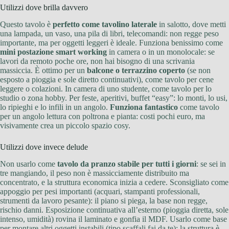
Utilizzi dove brilla davvero
Questo tavolo è
perfetto come tavolino laterale
in salotto, dove metti
una lampada, un vaso, una pila di libri, telecomandi: non regge peso
importante, ma per oggetti leggeri è ideale. Funziona benissimo come
mini postazione smart working
in camera o in un monolocale: se
lavori da remoto poche ore, non hai bisogno di una scrivania
massiccia. È ottimo per un
balcone o terrazzino coperto
(se non
esposto a pioggia e sole diretto continuativi), come tavolo per cene
leggere o colazioni. In camera di uno studente, come tavolo per lo
studio o zona hobby. Per feste, aperitivi, buffet “easy”: lo monti, lo usi,
lo ripieghi e lo infili in un angolo.
Funziona fantastico
come tavolo
per un angolo lettura con poltrona e pianta: costi pochi euro, ma
visivamente crea un piccolo spazio cosy.
Utilizzi dove invece delude
Non usarlo come
tavolo da pranzo stabile per tutti i giorni
: se sei in
tre mangiando, il peso non è massicciamente distribuito ma
concentrato, e la struttura economica inizia a cedere. Sconsigliato come
appoggio per pesi importanti (acquari, stampanti professionali,
strumenti da lavoro pesante): il piano si piega, la base non regge,
rischio danni. Esposizione continuativa all’esterno (pioggia diretta, sole
intenso, umidità) rovina il laminato e gonfia il MDF. Usarlo come base
per montare altri oggetti instabili (tipo scaffali fai da te): la struttura è