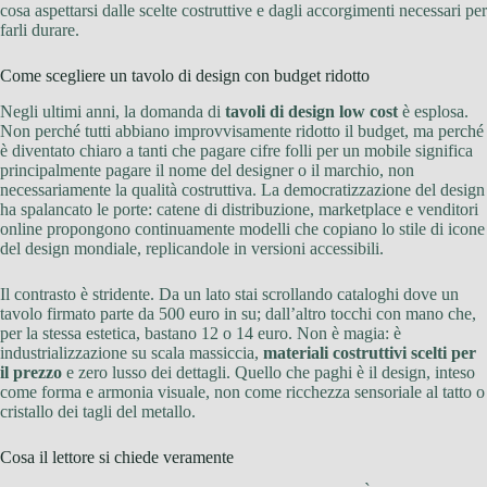
cosa aspettarsi dalle scelte costruttive e dagli accorgimenti necessari per
farli durare.
Come scegliere un tavolo di design con budget ridotto
Negli ultimi anni, la domanda di
tavoli di design low cost
è esplosa.
Non perché tutti abbiano improvvisamente ridotto il budget, ma perché
è diventato chiaro a tanti che pagare cifre folli per un mobile significa
principalmente pagare il nome del designer o il marchio, non
necessariamente la qualità costruttiva. La democratizzazione del design
ha spalancato le porte: catene di distribuzione, marketplace e venditori
online propongono continuamente modelli che copiano lo stile di icone
del design mondiale, replicandole in versioni accessibili.
Il contrasto è stridente. Da un lato stai scrollando cataloghi dove un
tavolo firmato parte da 500 euro in su; dall’altro tocchi con mano che,
per la stessa estetica, bastano 12 o 14 euro. Non è magia: è
industrializzazione su scala massiccia,
materiali costruttivi scelti per
il prezzo
e zero lusso dei dettagli. Quello che paghi è il design, inteso
come forma e armonia visuale, non come ricchezza sensoriale al tatto o
cristallo dei tagli del metallo.
Cosa il lettore si chiede veramente