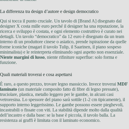
La differenza tra design d’autore e design democratico
Qui si tocca il punto cruciale. Un tavolo di [Brand A] disegnato dal
designer X costa mille euro perché il designer ha una reputazione, la
ricerca e sviluppo è costata, e ogni elemento costruttivo è curato nei
dettagli. Un tavolo “democratico” da 12 euro è disegnato da un team
interno di un produttore cinese o asiatico, prende ispirazione da quelle
forme iconiche (magari il tavolo Tulip, il Saarinen, il piano sospeso
minimalista) e le reinterpreta eliminando ogni aspetto non essenziale.
Niente margini di lusso
, niente rifiniture superflue: solo forma e
funzione.
Quali materiali troverai e cosa aspettarsi
È raro, a questo prezzo, trovare legno massiccio. Invece troverai
MDF
laminato
(un materiale composito fatto di fibre di legno pressate),
truciolare, plastica, metallo leggero per le gambe, in alcuni casi
vetroresina. Lo spessore del piano sarà sottile (1-2 cm tipicamente), il
supporto interno leggerissimo. Le gambe possono essere pieghevoli,
incastrabili o fissate con viti. La stabilità dipende molto dalla qualità
dell’incastro e dalla base: se la base è piccola, il tavolo balla. La
resistenza ai graffi è limitata con il laminato economico.