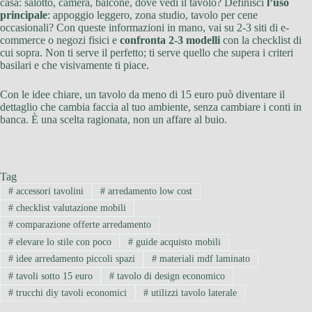
casa: salotto, camera, balcone, dove vedi il tavolo? Definisci
l’uso
principale
: appoggio leggero, zona studio, tavolo per cene
occasionali? Con queste informazioni in mano, vai su 2-3 siti di e-
commerce o negozi fisici e
confronta 2-3 modelli
con la checklist di
cui sopra. Non ti serve il perfetto; ti serve quello che supera i criteri
basilari e che visivamente ti piace.
Con le idee chiare, un tavolo da meno di 15 euro può diventare il
dettaglio che cambia faccia al tuo ambiente, senza cambiare i conti in
banca. È una scelta ragionata, non un affare al buio.
Tag
#
accessori tavolini
#
arredamento low cost
#
checklist valutazione mobili
#
comparazione offerte arredamento
#
elevare lo stile con poco
#
guide acquisto mobili
#
idee arredamento piccoli spazi
#
materiali mdf laminato
#
tavoli sotto 15 euro
#
tavolo di design economico
#
trucchi diy tavoli economici
#
utilizzi tavolo laterale