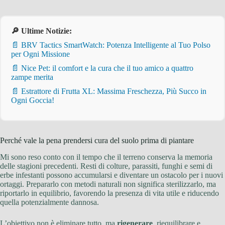
🔎 Ultime Notizie:
📄 BRV Tactics SmartWatch: Potenza Intelligente al Tuo Polso
per Ogni Missione
📄 Nice Pet: il comfort e la cura che il tuo amico a quattro
zampe merita
📄 Estrattore di Frutta XL: Massima Freschezza, Più Succo in
Ogni Goccia!
Perché vale la pena prendersi cura del suolo prima di piantare
Mi sono reso conto con il tempo che il terreno conserva la memoria
delle stagioni precedenti. Resti di colture, parassiti, funghi e semi di
erbe infestanti possono accumularsi e diventare un ostacolo per i nuovi
ortaggi. Prepararlo con metodi naturali non significa sterilizzarlo, ma
riportarlo in equilibrio, favorendo la presenza di vita utile e riducendo
quella potenzialmente dannosa.
L’obiettivo non è eliminare tutto, ma
rigenerare
, riequilibrare e