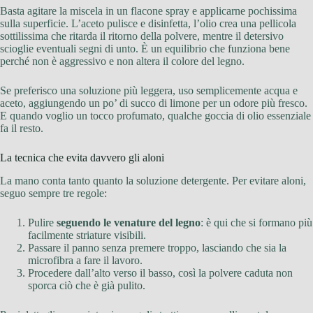
Basta agitare la miscela in un flacone spray e applicarne pochissima
sulla superficie. L’aceto pulisce e disinfetta, l’olio crea una pellicola
sottilissima che ritarda il ritorno della polvere, mentre il detersivo
scioglie eventuali segni di unto. È un equilibrio che funziona bene
perché non è aggressivo e non altera il colore del legno.
Se preferisco una soluzione più leggera, uso semplicemente acqua e
aceto, aggiungendo un po’ di succo di limone per un odore più fresco.
E quando voglio un tocco profumato, qualche goccia di olio essenziale
fa il resto.
La tecnica che evita davvero gli aloni
La mano conta tanto quanto la soluzione detergente. Per evitare aloni,
seguo sempre tre regole:
Pulire
seguendo le venature del legno
: è qui che si formano più
facilmente striature visibili.
Passare il panno senza premere troppo, lasciando che sia la
microfibra a fare il lavoro.
Procedere dall’alto verso il basso, così la polvere caduta non
sporca ciò che è già pulito.