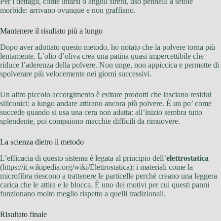
Per i dettagli, come intarsi o angoli stretti, uso pennelli a setole
morbide: arrivano ovunque e non graffiano.
Mantenere il risultato più a lungo
Dopo aver adottato questo metodo, ho notato che la polvere torna più
lentamente. L’olio d’oliva crea una patina quasi impercettibile che
riduce l’aderenza della polvere. Non unge, non appiccica e permette di
spolverare più velocemente nei giorni successivi.
Un altro piccolo accorgimento è evitare prodotti che lasciano residui
siliconici: a lungo andare attirano ancora più polvere. È un po’ come
succede quando si usa una cera non adatta: all’inizio sembra tutto
splendente, poi compaiono macchie difficili da rimuovere.
La scienza dietro il metodo
L’efficacia di questo sistema è legata al principio dell’
elettrostatica
(https://it.wikipedia.org/wiki/Elettrostatica): i materiali come la
microfibra riescono a trattenere le particelle perché creano una leggera
carica che le attira e le blocca. È uno dei motivi per cui questi panni
funzionano molto meglio rispetto a quelli tradizionali.
Risultato finale