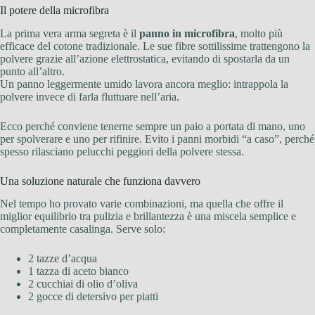
Il potere della microfibra
La prima vera arma segreta è il
panno in microfibra
, molto più
efficace del cotone tradizionale. Le sue fibre sottilissime trattengono la
polvere grazie all’azione elettrostatica, evitando di spostarla da un
punto all’altro.
Un panno leggermente umido lavora ancora meglio: intrappola la
polvere invece di farla fluttuare nell’aria.
Ecco perché conviene tenerne sempre un paio a portata di mano, uno
per spolverare e uno per rifinire. Evito i panni morbidi “a caso”, perché
spesso rilasciano pelucchi peggiori della polvere stessa.
Una soluzione naturale che funziona davvero
Nel tempo ho provato varie combinazioni, ma quella che offre il
miglior equilibrio tra pulizia e brillantezza è una miscela semplice e
completamente casalinga. Serve solo:
2 tazze d’acqua
1 tazza di aceto bianco
2 cucchiai di olio d’oliva
2 gocce di detersivo per piatti