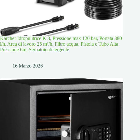
Kärcher Idropulitrice K 3, Pressione max 120 bar, Portata 380
l/h, Area di lavoro 25 m²/h, Filtro acqua, Pistola e Tubo Alta
Pressione 6m, Serbatoio detergente
16 Marzo 2026