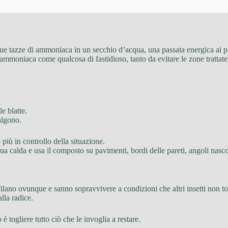
 due tazze di ammoniaca in un secchio d’acqua, una passata energica ai 
l’ammoniaca come qualcosa di fastidioso, tanto da evitare le zone trattate
e blatte.
algono.
più in controllo della situazione.
 calda e usa il composto su pavimenti, bordi delle pareti, angoli nascos
ilano ovunque e sanno sopravvivere a condizioni che altri insetti non t
lla radice.
 è togliere tutto ciò che le invoglia a restare.