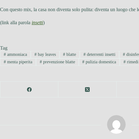
Con questo mix, la casa non diventa solo pulita: diventa un luogo che l
(link alla parola
insetti
)
Tag
#
ammoniaca
#
bay leaves
#
blatte
#
deterrenti insetti
#
disinfe
#
menta piperita
#
prevenzione blatte
#
pulizia domestica
#
rimedi 