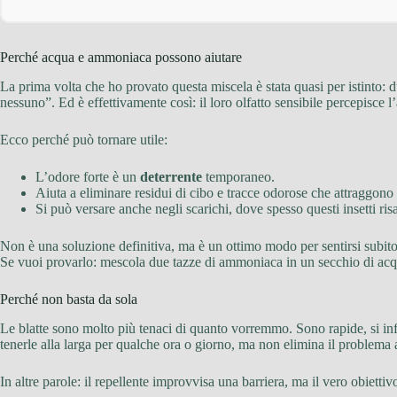
Perché acqua e ammoniaca possono aiutare
La prima volta che ho provato questa miscela è stata quasi per istinto:
nessuno”. Ed è effettivamente così: il loro olfatto sensibile percepisce 
Ecco perché può tornare utile:
L’odore forte è un
deterrente
temporaneo.
Aiuta a eliminare residui di cibo e tracce odorose che attraggono l
Si può versare anche negli scarichi, dove spesso questi insetti ris
Non è una soluzione definitiva, ma è un ottimo modo per sentirsi subito 
Se vuoi provarlo: mescola due tazze di ammoniaca in un secchio di acqua
Perché non basta da sola
Le blatte sono molto più tenaci di quanto vorremmo. Sono rapide, si inf
tenerle alla larga per qualche ora o giorno, ma non elimina il problema a
In altre parole: il repellente improvvisa una barriera, ma il vero obiettivo