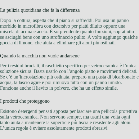
La pulizia quotidiana che fa la differenza
Dopo la cottura, aspetta che il piano si raffreddi. Poi usa un panno
morbido in microfibra con detersivo per piatti diluito oppure una
miscela di acqua e aceto. È sorprendente quanto funzioni, soprattutto
se asciughi bene con uno strofinaccio pulito. A volte aggiungo qualche
goccia di limone, che aiuta a eliminare gli aloni più ostinati.
Quando la macchia non vuole andarsene
Per i residui bruciati, il raschietto specifico per vetroceramica è l’unica
soluzione sicura. Basta usarlo con l’angolo piatto e movimenti delicati.
Se c’è un’incrostazione più ostinata, preparo una pasta di bicarbonato e
acqua, la lascio agire e poi rimuovo tutto con un panno umido.
Funziona anche il lievito in polvere, che ha un effetto simile.
I prodotti che proteggono
Esistono detergenti pensati apposta per lasciare una pellicola protettiva
sulla vetroceramica. Non servono sempre, ma usarli una volta ogni
tanto aiuta a mantenere la superficie più liscia e resistente agli aloni.
L’unica regola è evitare assolutamente prodotti abrasivi.