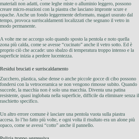
materiali non adatti, come leghe miste o alluminio leggero, possono
creare micro-reazioni con la piastra che lasciano impronte scure e
opache. Anche un fondo leggermente deformato, magari usurato dal
tempo, provoca surriscaldamenti localizzati che segnano il vetro in
modo permanente.
A volte me ne accorgo solo quando sposto la pentola e noto quella
zona più calda, come se avesse “cucinato” anche il vetro sotto. Ed è
proprio ciò che accade: uno sbalzo di temperatura troppo intenso e la
superficie inizia a perdere lucentezza.
Residui bruciati e surriscaldamento
Zucchero, plastica, salse dense o anche piccole gocce di cibo possono
fondersi con la vetroceramica se non vengono rimosse subito. Quando
succede, la macchia non è solo una macchia. Diventa una patina
resistente, quasi inglobata nella superficie, difficile da eliminare senza il
raschietto specifico.
Un altro errore comune è lasciare una pentola vuota sulla piastra
accesa. Io l’ho fatto più volte, e ogni volta il risultato era un alone più
opaco, come se avessi “cotto” anche il pannello.
Pulizia troppo aggressiva