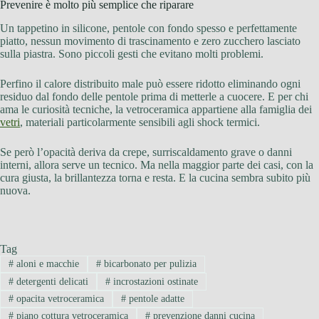
Prevenire è molto più semplice che riparare
Un tappetino in silicone, pentole con fondo spesso e perfettamente
piatto, nessun movimento di trascinamento e zero zucchero lasciato
sulla piastra. Sono piccoli gesti che evitano molti problemi.
Perfino il calore distribuito male può essere ridotto eliminando ogni
residuo dal fondo delle pentole prima di metterle a cuocere. E per chi
ama le curiosità tecniche, la vetroceramica appartiene alla famiglia dei
vetri
, materiali particolarmente sensibili agli shock termici.
Se però l’opacità deriva da crepe, surriscaldamento grave o danni
interni, allora serve un tecnico. Ma nella maggior parte dei casi, con la
cura giusta, la brillantezza torna e resta. E la cucina sembra subito più
nuova.
Tag
#
aloni e macchie
#
bicarbonato per pulizia
#
detergenti delicati
#
incrostazioni ostinate
#
opacita vetroceramica
#
pentole adatte
#
piano cottura vetroceramica
#
prevenzione danni cucina