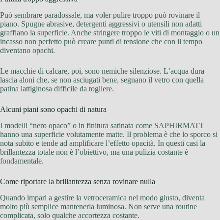
Può sembrare paradossale, ma voler pulire troppo può rovinare il
piano. Spugne abrasive, detergenti aggressivi o utensili non adatti
graffiano la superficie. Anche stringere troppo le viti di montaggio o un
incasso non perfetto può creare punti di tensione che con il tempo
diventano opachi.
Le macchie di calcare, poi, sono nemiche silenziose. L’acqua dura
lascia aloni che, se non asciugati bene, segnano il vetro con quella
patina lattiginosa difficile da togliere.
Alcuni piani sono opachi di natura
I modelli “nero opaco” o in finitura satinata come SAPHIRMATT
hanno una superficie volutamente matte. Il problema è che lo sporco si
nota subito e tende ad amplificare l’effetto opacità. In questi casi la
brillantezza totale non è l’obiettivo, ma una pulizia costante è
fondamentale.
Come riportare la brillantezza senza rovinare nulla
Quando impari a gestire la vetroceramica nel modo giusto, diventa
molto più semplice mantenerla luminosa. Non serve una routine
complicata, solo qualche accortezza costante.