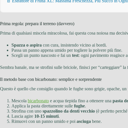
📄 Estrattore di Frutta XL: Massima Freschezza, Più Succo in Ogn
Prima regola: prepara il terreno (davvero)
Prima di qualsiasi miscela miracolosa, fai questa cosa noiosa ma decisi
Spazza o aspira
con cura, insistendo vicino ai bordi.
Passa un panno appena umido per togliere la polvere più fine.
Scegli un punto nascosto e fai un
test
: ogni pavimento reagisce 
Sembra banale, ma se strofini sulle briciole, finisci per “carteggiare” la
Il metodo base con bicarbonato: semplice e sorprendente
Questo è quello che consiglio quando le fughe sono grigie, opache, un 
Mescola
bicarbonato
e acqua tiepida fino a ottenere una
pasta d
Applica la pasta direttamente sulle
fughe
.
Strofina con uno
spazzolino da denti vecchio
(è perfetto perché 
Lascia agire
10-15 minuti
.
Rimuovi con un panno umido e poi
asciuga
bene.