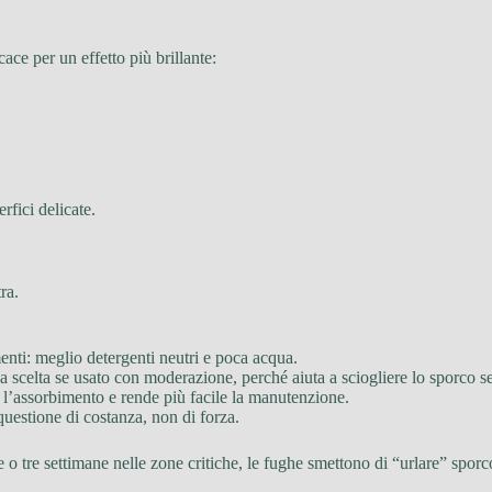
ace per un effetto più brillante:
fici delicate.
ra.
enti: meglio detergenti neutri e poca acqua.
 scelta se usato con moderazione, perché aiuta a sciogliere lo sporco s
 l’assorbimento e rende più facile la manutenzione.
 questione di costanza, non di forza.
 tre settimane nelle zone critiche, le fughe smettono di “urlare” sporco e 