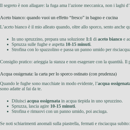
Il segreto è non allagare: la fuga ama l’azione meccanica, non i laghi d
Aceto bianco: quando vuoi un effetto “fresco” in bagno e cucina
L’aceto bianco è il mio alleato quando, oltre allo sporco, sento anche 
In uno spruzzino, prepara una soluzione
1:1
di
aceto bianco
e ac
Spruzza sulle fughe e aspetta
10-15 minuti
.
Strofina con lo spazzolino e passa un panno umido per risciacqua
Consiglio pratico: arieggia la stanza e non esagerare con la quantità. I
Acqua ossigenata: la carta per lo sporco ostinato (con prudenza)
Quando le fughe sono macchiate in modo evidente, l’
acqua ossigenat
sono adatte al fai da te.
Diluisci
acqua ossigenata
in acqua tiepida in uno spruzzino.
Spruzza, lascia agire
10-15 minuti
.
Strofina e rimuovi con un panno umido, poi asciuga.
Se noti schiarimenti anomali sulla piastrella, fermati e risciacqua subi