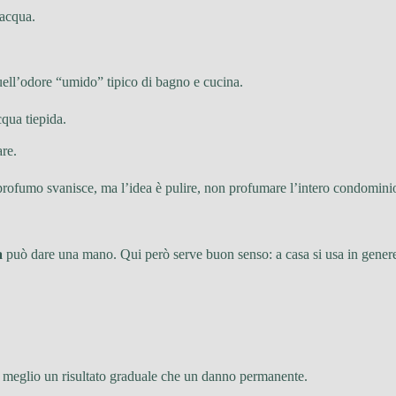
’acqua.
quell’odore “umido” tipico di bagno e cucina.
qua tiepida.
re.
l profumo svanisce, ma l’idea è pulire, non profumare l’intero condomini
a
può dare una mano. Qui però serve buon senso: a casa si usa in genere
to: meglio un risultato graduale che un danno permanente.