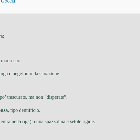
i Goccia!
va:
a modo suo.
 fuga e peggiorare la situazione.
po’ trascurate, ma non “disperate”.
ensa
, tipo dentifricio.
entra nella riga) o una spazzolina a setole rigide.