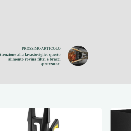
PROSSIMO
ARTICOLO
ttenzione alla lavastoviglie: questo
alimento rovina filtri e bracci
spruzzatori