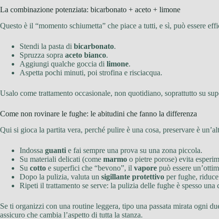
La combinazione potenziata: bicarbonato + aceto + limone
Questo è il “momento schiumetta” che piace a tutti, e sì, può essere effic
Stendi la pasta di
bicarbonato
.
Spruzza sopra
aceto bianco
.
Aggiungi qualche goccia di
limone
.
Aspetta pochi minuti, poi strofina e risciacqua.
Usalo come trattamento occasionale, non quotidiano, soprattutto su super
Come non rovinare le fughe: le abitudini che fanno la differenza
Qui si gioca la partita vera, perché pulire è una cosa, preservare è un’alt
Indossa
guanti
e fai sempre una prova su una zona piccola.
Su materiali delicati (come
marmo
o pietre porose) evita esperim
Su
cotto
e superfici che “bevono”, il
vapore
può essere un’ottima
Dopo la pulizia, valuta un
sigillante protettivo
per fughe, riduce
Ripeti il trattamento se serve: la pulizia delle fughe è spesso una
Se ti organizzi con una routine leggera, tipo una passata mirata ogni due o
assicuro che cambia l’aspetto di tutta la stanza.