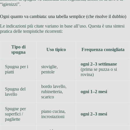
“igienizzi”.
Ogni quanto va cambiata: una tabella semplice (che risolve il dubbio)
Le indicazioni più citate variano in base all’uso. Questa è una sintesi
pratica delle tempistiche ricorrenti:
Tipo di
Uso tipico
Frequenza consigliata
spugna
ogni 2–3 settimane
Spugna per i
stoviglie,
(prima se puzza o si
piatti
pentole
rovina)
bordo lavello,
Spugna del
rubinetteria,
ogni 1–2 mesi
lavello
scarico
Spugne per
piano cucina,
superfici /
ogni 2–3 mesi
incrostazioni
pagliette