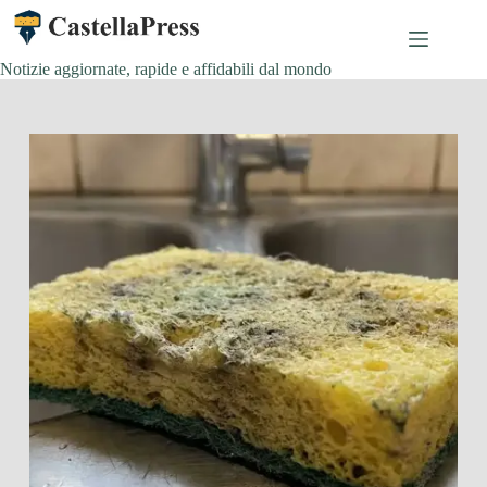
Salta
al
contenuto
Notizie aggiornate, rapide e affidabili dal mondo