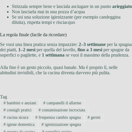
Strizzala sempre bene e lasciala asciugare in un punto
arieggiato
Non lasciarla mai in una pozza d’acqua
Se usi una soluzione igienizzante (per esempio candeggina
diluita), rispetta tempi e risciacquo
La regola finale (facile da ricordare)
Se vuoi una linea pratica senza impazzire:
2–3 settimane
per la spugna
dei piatti,
1–2 mesi
per quella del lavello,
fino a 3 mesi
per spugne da
superfici o pagliette, e
1 settimana
se vuoi il massimo della prudenza.
Alla fine è un gesto piccolo, quasi banale. Ma è proprio lì, nelle
abitudini invisibili, che la cucina diventa davvero più pulita.
Tag
#
bambini e anziani
#
campanelli d allarme
#
consigli pratici
#
contaminazione incrociata
#
cucina sicura
#
frequenza cambio spugna
#
germi
#
igiene domestica
#
igienizzazione spugna
#
spugna da cucina
#
superfici cucina