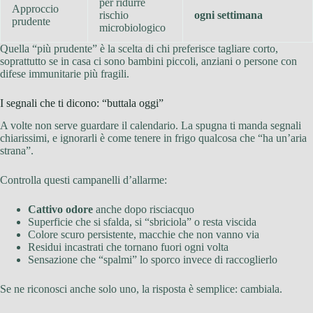
per ridurre
Approccio
rischio
ogni settimana
prudente
microbiologico
Quella “più prudente” è la scelta di chi preferisce tagliare corto,
soprattutto se in casa ci sono bambini piccoli, anziani o persone con
difese immunitarie più fragili.
I segnali che ti dicono: “buttala oggi”
A volte non serve guardare il calendario. La spugna ti manda segnali
chiarissimi, e ignorarli è come tenere in frigo qualcosa che “ha un’aria
strana”.
Controlla questi campanelli d’allarme:
Cattivo odore
anche dopo risciacquo
Superficie che si sfalda, si “sbriciola” o resta viscida
Colore scuro persistente, macchie che non vanno via
Residui incastrati che tornano fuori ogni volta
Sensazione che “spalmi” lo sporco invece di raccoglierlo
Se ne riconosci anche solo uno, la risposta è semplice: cambiala.