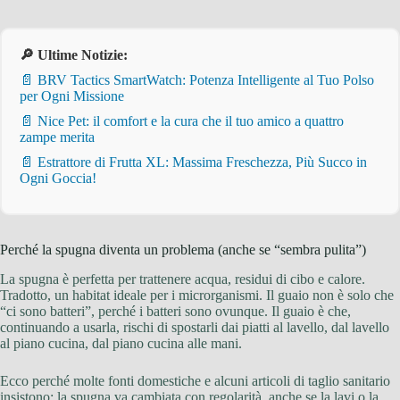
🔎 Ultime Notizie:
📄 BRV Tactics SmartWatch: Potenza Intelligente al Tuo Polso
per Ogni Missione
📄 Nice Pet: il comfort e la cura che il tuo amico a quattro
zampe merita
📄 Estrattore di Frutta XL: Massima Freschezza, Più Succo in
Ogni Goccia!
Perché la spugna diventa un problema (anche se “sembra pulita”)
La spugna è perfetta per trattenere acqua, residui di cibo e calore.
Tradotto, un habitat ideale per i microrganismi. Il guaio non è solo che
“ci sono batteri”, perché i batteri sono ovunque. Il guaio è che,
continuando a usarla, rischi di spostarli dai piatti al lavello, dal lavello
al piano cucina, dal piano cucina alle mani.
Ecco perché molte fonti domestiche e alcuni articoli di taglio sanitario
insistono: la spugna va cambiata con regolarità, anche se la lavi o la