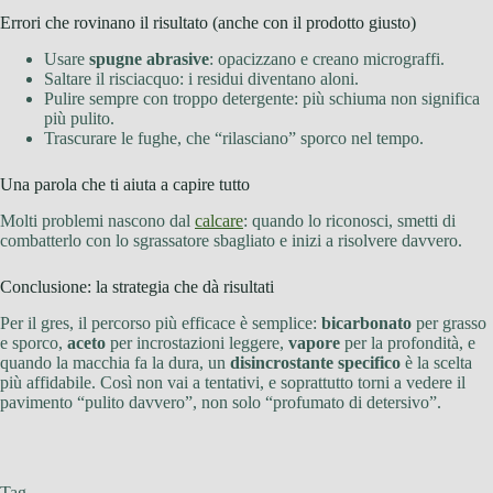
Errori che rovinano il risultato (anche con il prodotto giusto)
Usare
spugne abrasive
: opacizzano e creano micrograffi.
Saltare il risciacquo: i residui diventano aloni.
Pulire sempre con troppo detergente: più schiuma non significa
più pulito.
Trascurare le fughe, che “rilasciano” sporco nel tempo.
Una parola che ti aiuta a capire tutto
Molti problemi nascono dal
calcare
: quando lo riconosci, smetti di
combatterlo con lo sgrassatore sbagliato e inizi a risolvere davvero.
Conclusione: la strategia che dà risultati
Per il gres, il percorso più efficace è semplice:
bicarbonato
per grasso
e sporco,
aceto
per incrostazioni leggere,
vapore
per la profondità, e
quando la macchia fa la dura, un
disincrostante specifico
è la scelta
più affidabile. Così non vai a tentativi, e soprattutto torni a vedere il
pavimento “pulito davvero”, non solo “profumato di detersivo”.
Tag