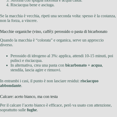
Strofina con spugna morbida e acqua calda.
Risciacqua bene e asciuga.
Se la macchia è vecchia, ripeti una seconda volta: spesso è la costanza,
non la forza, a vincere.
Macchie organiche (vino, caffè): perossido o pasta di bicarbonato
Quando la macchia è “colorata” e organica, serve un approccio
diverso.
Perossido di idrogeno al 3%: applica, attendi 10-15 minuti, poi
pulisci e risciacqua.
In alternativa, crea una pasta con
bicarbonato + acqua
,
stendila, lascia agire e rimuovi.
In entrambi i casi, il punto è non lasciare residui:
risciacquo
abbondante
.
Calcare: aceto bianco, ma con testa
Per il calcare l’aceto bianco è efficace, però va usato con attenzione,
soprattutto sulle
fughe
.