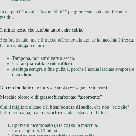
Ecco perché a volte “lavare di più” peggiora: stai solo stratificando
residui.
Il primo gesto che cambia tutto: agire subito
Sembra banale, ma è il trucco più sottovalutato: se la macchia è fresca,
hai un vantaggio enorme.
Tampona, non strofinare a secco.
Usa
acqua calda
e
microfibra
.
Asciuga sempre a fine pulizia, perché l’acqua lasciata evaporare
crea
aloni
.
Rimedi fai-da-te che funzionano davvero (se usati bene)
Macchie oleose o di grasso: bicarbonato “assorbente”
Qui il migliore alleato è il
bicarbonato di sodio
, che non “scioglie”
l’olio per magia, ma lo
assorbe
e aiuta a staccare il film.
Spolvera bicarbonato (o talco) sulla macchia.
Lascia agire 5-10 minuti.