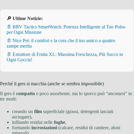
🔎 Ultime Notizie:
📄 BRV Tactics SmartWatch: Potenza Intelligente al Tuo Polso
per Ogni Missione
📄 Nice Pet: il comfort e la cura che il tuo amico a quattro
zampe merita
📄 Estrattore di Frutta XL: Massima Freschezza, Più Succo in
Ogni Goccia!
Perché il gres si macchia (anche se sembra impossibile)
Il gres è
compatto
e poco assorbente, ma lo sporco può “ancorarsi” in
tre modi:
creando un
film
superficiale (grassi, detergenti lasciati
asciugare),
infilando residui nelle
fughe
,
formando
incrostazioni
(calcare, residui di cantiere, aloni
minerali).