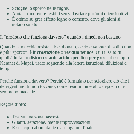
Scioglie lo sporco nelle fughe.
Aiuta a rimuovere residui senza lasciare profumi o tensioattivi.
È ottimo su gres effetto legno o cemento, dove gli aloni si
notano subito.
Il “prodotto che funziona davvero” quando i rimedi non bastano
Quando la macchia resiste a bicarbonato, aceto e vapore, di solito non
è più “sporco”, è
incrostazione
o
residuo tenace
. Qui il salto di
qualità lo fa un
disincrostante acido specifico per gres
, ad esempio
Keranet di Mapei, usato seguendo alla lettera istruzioni, diluizioni e
tempi.
Perché funziona davvero? Perché è formulato per sciogliere ciò che i
detergenti neutri non toccano, come residui minerali o depositi che
sembrano macchie.
Regole d’oro:
Test su una zona nascosta.
Guanti, aerazione, niente improvvisazioni.
Risciacquo abbondante e asciugatura finale.