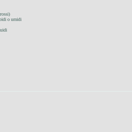
rossi)
bidi o umidi
uidi