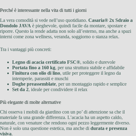
Perché è interessante nella vita di tutti i giorni
La vera comodità si vede nell’uso quotidiano.
Casaria® 2x Sdraio a
Dondolo JAVA
è pieghevole, quindi facile da montare, spostare e
riporre. Questo la rende adatta non solo all’esterno, ma anche a spazi
interni come zona wellness, veranda, soggiorno o stanza relax.
Tra i vantaggi più concreti:
Legno di acacia certificato FSC®
, solido e durevole
Portata fino a 160 kg
, per una struttura stabile e affidabile
Finitura con olio di lino
, utile per proteggere il legno da
intemperie, parassiti e muschi
Doghe preassemblate
, per un montaggio rapido e semplice
Set da 2
, ideale per condividere il relax
Più elegante di molte alternative
Chi osserva i mobili da giardino con un po’ di attenzione sa che il
materiale fa una grande differenza. L’acacia ha un aspetto caldo,
naturale, con venature che rendono ogni pezzo leggermente diverso.
Non è solo una questione estetica, ma anche di
durata e presenza
visiva
.