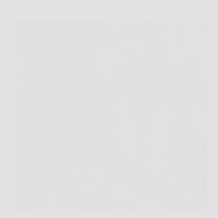
Come far fruttificare l’avocado in giardino: il trucco
che nessuno ti spiega
La scena è sempre la stessa: ogni primavera e estate