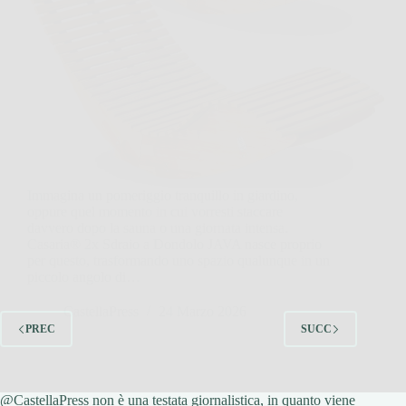
Immagina un pomeriggio tranquillo in giardino,
oppure quel momento in cui vorresti staccare
davvero dopo la sauna o una giornata intensa.
Casaria® 2x Sdraio a Dondolo JAVA nasce proprio
per questo, trasformando uno spazio qualunque in un
piccolo angolo di…
CastellaPress
24 Marzo 2026
PREC
SUCC
@CastellaPress non è una testata giornalistica, in quanto viene