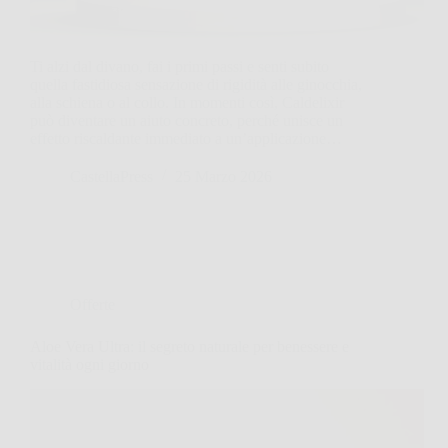
Ti alzi dal divano, fai i primi passi e senti subito
quella fastidiosa sensazione di rigidità alle ginocchia,
alla schiena o al collo. In momenti così, Caldelixir
può diventare un aiuto concreto, perché unisce un
effetto riscaldante immediato a un’applicazione…
CastellaPress
25 Marzo 2026
Offerte
Aloe Vera Ultra: il segreto naturale per benessere e
vitalità ogni giorno