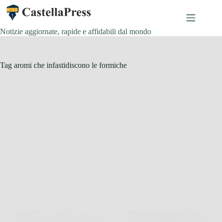
Salta
al
contenuto
Notizie aggiornate, rapide e affidabili dal mondo
Tag
aromi che infastidiscono le formiche
Giardinaggio
Formiche sui davanzali, addio: lo spray naturale che
le elimina subito