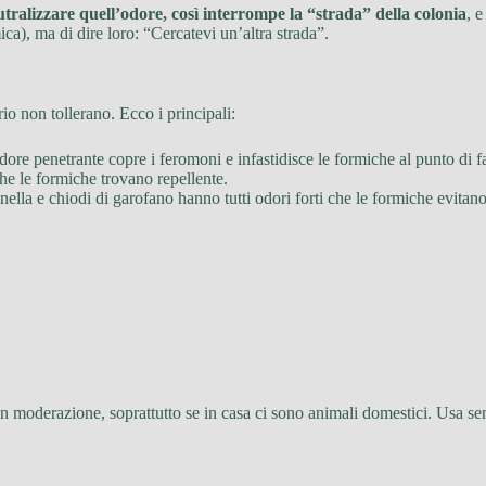
utralizzare quell’odore, così interrompe la “strada” della colonia
, 
a), ma di dire loro: “Cercatevi un’altra strada”.
io non tollerano. Ecco i principali:
 odore penetrante copre i feromoni e infastidisce le formiche al punto di f
e le formiche trovano repellente.
nnella e chiodi di garofano hanno tutti odori forti che le formiche evitano
con moderazione, soprattutto se in casa ci sono animali domestici. Usa se