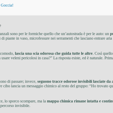
i Goccia!
e
anzali sono per le formiche quello che un’autostrada è per le auto: un
p
umi di piante in vaso, microfessure nei serramenti che lasciano entrare ar
so comodo,
lascia una scia odorosa che guida tutte le altre
. Così quell
usare veleni pericolosi in casa?” La risposta esiste, ed è naturale. Prim
ono di passare; invece,
seguono tracce odorose invisibili lasciate da 
e cibo lancia un messaggio chimico al resto del gruppo: “Ho trovato qual
sce, lo sporco scompare, ma la
mappa chimica rimane intatta e contin
percorso invisibile.