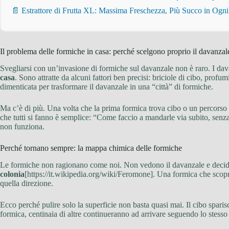
📄 Estrattore di Frutta XL: Massima Freschezza, Più Succo in Ogn
Il problema delle formiche in casa: perché scelgono proprio il davanzal
Svegliarsi con un’invasione di formiche sul davanzale non è raro. I dav
casa
. Sono attratte da alcuni fattori ben precisi: briciole di cibo, prof
dimenticata per trasformare il davanzale in una “città” di formiche.
Ma c’è di più. Una volta che la prima formica trova cibo o un percor
che tutti si fanno è semplice: “Come faccio a mandarle via subito, senza 
non funziona.
Perché tornano sempre: la mappa chimica delle formiche
Le formiche non ragionano come noi. Non vedono il davanzale e decid
colonia
[https://it.wikipedia.org/wiki/Feromone]. Una formica che scopr
quella direzione.
Ecco perché pulire solo la superficie non basta quasi mai. Il cibo spari
formica, centinaia di altre continueranno ad arrivare seguendo lo stesso 