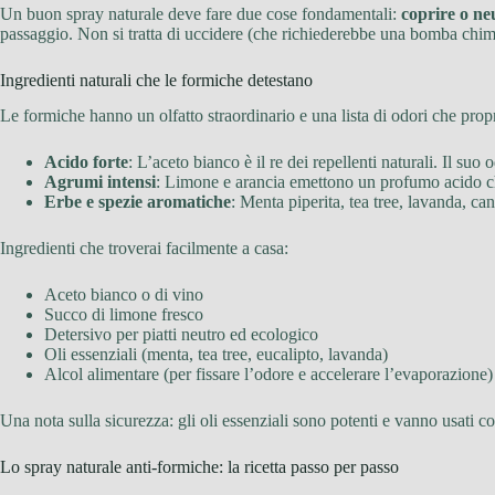
Un buon spray naturale deve fare due cose fondamentali:
coprire o ne
passaggio. Non si tratta di uccidere (che richiederebbe una bomba chimic
Ingredienti naturali che le formiche detestano
Le formiche hanno un olfatto straordinario e una lista di odori che propr
Acido forte
: L’aceto bianco è il re dei repellenti naturali. Il suo
Agrumi intensi
: Limone e arancia emettono un profumo acido ch
Erbe e spezie aromatiche
: Menta piperita, tea tree, lavanda, ca
Ingredienti che troverai facilmente a casa:
Aceto bianco o di vino
Succo di limone fresco
Detersivo per piatti neutro ed ecologico
Oli essenziali (menta, tea tree, eucalipto, lavanda)
Alcol alimentare (per fissare l’odore e accelerare l’evaporazione)
Una nota sulla sicurezza: gli oli essenziali sono potenti e vanno usati 
Lo spray naturale anti-formiche: la ricetta passo per passo