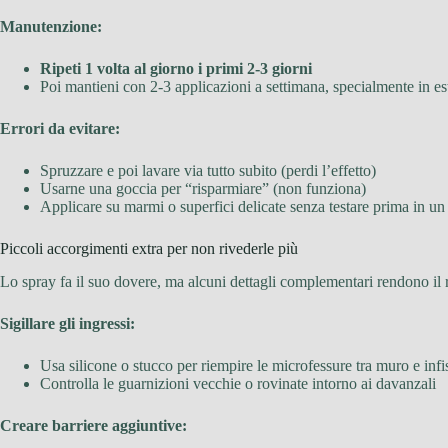
Manutenzione:
Ripeti 1 volta al giorno i primi 2-3 giorni
Poi mantieni con 2-3 applicazioni a settimana, specialmente in e
Errori da evitare:
Spruzzare e poi lavare via tutto subito (perdi l’effetto)
Usarne una goccia per “risparmiare” (non funziona)
Applicare su marmi o superfici delicate senza testare prima in u
Piccoli accorgimenti extra per non rivederle più
Lo spray fa il suo dovere, ma alcuni dettagli complementari rendono il r
Sigillare gli ingressi:
Usa silicone o stucco per riempire le microfessure tra muro e infi
Controlla le guarnizioni vecchie o rovinate intorno ai davanzali
Creare barriere aggiuntive: