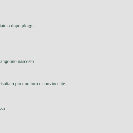
state o dopo pioggia
n angolino nascosto
isultato più duraturo e convincente.
sso