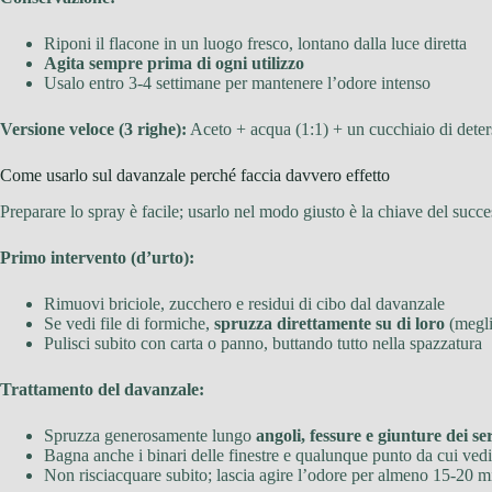
Riponi il flacone in un luogo fresco, lontano dalla luce diretta
Agita sempre prima di ogni utilizzo
Usalo entro 3-4 settimane per mantenere l’odore intenso
Versione veloce (3 righe):
Aceto + acqua (1:1) + un cucchiaio di deter
Come usarlo sul davanzale perché faccia davvero effetto
Preparare lo spray è facile; usarlo nel modo giusto è la chiave del succe
Primo intervento (d’urto):
Rimuovi briciole, zucchero e residui di cibo dal davanzale
Se vedi file di formiche,
spruzza direttamente su di loro
(megli
Pulisci subito con carta o panno, buttando tutto nella spazzatura
Trattamento del davanzale:
Spruzza generosamente lungo
angoli, fessure e giunture dei s
Bagna anche i binari delle finestre e qualunque punto da cui vedi
Non risciacquare subito; lascia agire l’odore per almeno 15-20 m