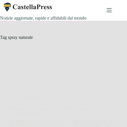
Salta
al
contenuto
Notizie aggiornate, rapide e affidabili dal mondo
Tag
spray naturale
Giardinaggio
Formiche sui davanzali, addio: lo spray naturale che
le elimina subito