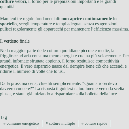
cotture veloci
, il forno per le preparazioni importanti e le grandi
quantità.
Mantieni tre regole fondamentali:
non aprire continuamente lo
sportello
, scegli temperature e tempi adeguati senza esagerazioni,
pulisci regolarmente gli apparecchi per mantenere l’efficienza massima.
Il verdetto finale
Nella maggior parte delle cotture quotidiane piccole e medie, la
friggitrice ad aria consuma meno energia e cucina più velocemente. Per
grandi infornate sfruttate appieno, il forno restituisce competitività
energetica. Il vero risparmio nasce dal riempire bene ciò che accendi e
ridurre il numero di volte che lo usi.
Dalla prossima cena, chiediti semplicemente: “Quanta roba devo
davvero cuocere?” La risposta ti guiderà naturalmente verso la scelta
giusta, e starai già iniziando a risparmiare sulla bolletta della luce.
Tag
#
consumo energetico
#
cotture multiple
#
cotture rapide