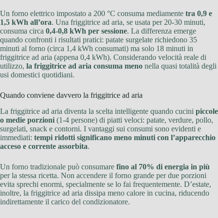
Un forno elettrico impostato a 200 °C consuma mediamente
tra 0,9 e
1,5 kWh all’ora
. Una friggitrice ad aria, se usata per 20-30 minuti,
consuma circa
0,4-0,8 kWh per sessione
. La differenza emerge
quando confronti i risultati pratici: patate surgelate richiedono 35
minuti al forno (circa 1,4 kWh consumati) ma solo 18 minuti in
friggitrice ad aria (appena 0,4 kWh). Considerando velocità reale di
utilizzo,
la friggitrice ad aria consuma meno
nella quasi totalità degli
usi domestici quotidiani.
Quando conviene davvero la friggitrice ad aria
La friggitrice ad aria diventa la scelta intelligente quando cucini
piccole
o medie porzioni
(1-4 persone) di piatti veloci: patate, verdure, pollo,
surgelati, snack e contorni. I vantaggi sui consumi sono evidenti e
immediati:
tempi ridotti significano meno minuti con l’apparecchio
acceso e corrente assorbita
.
Un forno tradizionale può consumare
fino al 70% di energia in più
per la stessa ricetta. Non accendere il forno grande per due porzioni
evita sprechi enormi, specialmente se lo fai frequentemente. D’estate,
inoltre, la friggitrice ad aria dissipa meno calore in cucina, riducendo
indirettamente il carico del condizionatore.