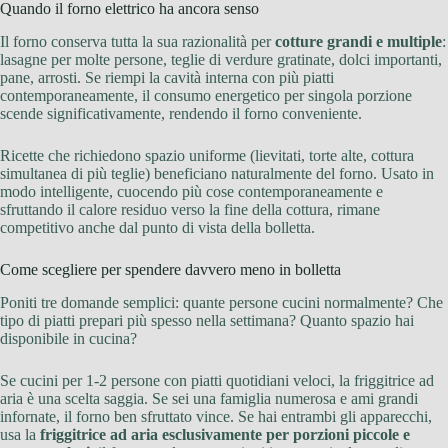
Quando il forno elettrico ha ancora senso
Il forno conserva tutta la sua razionalità per
cotture grandi e multiple
:
lasagne per molte persone, teglie di verdure gratinate, dolci importanti,
pane, arrosti. Se riempi la cavità interna con più piatti
contemporaneamente, il consumo energetico per singola porzione
scende significativamente, rendendo il forno conveniente.
Ricette che richiedono spazio uniforme (lievitati, torte alte, cottura
simultanea di più teglie) beneficiano naturalmente del forno. Usato in
modo intelligente, cuocendo più cose contemporaneamente e
sfruttando il calore residuo verso la fine della cottura, rimane
competitivo anche dal punto di vista della bolletta.
Come scegliere per spendere davvero meno in bolletta
Poniti tre domande semplici: quante persone cucini normalmente? Che
tipo di piatti prepari più spesso nella settimana? Quanto spazio hai
disponibile in cucina?
Se cucini per 1-2 persone con piatti quotidiani veloci, la friggitrice ad
aria è una scelta saggia. Se sei una famiglia numerosa e ami grandi
infornate, il forno ben sfruttato vince. Se hai entrambi gli apparecchi,
usa la
friggitrice ad aria esclusivamente per porzioni piccole e