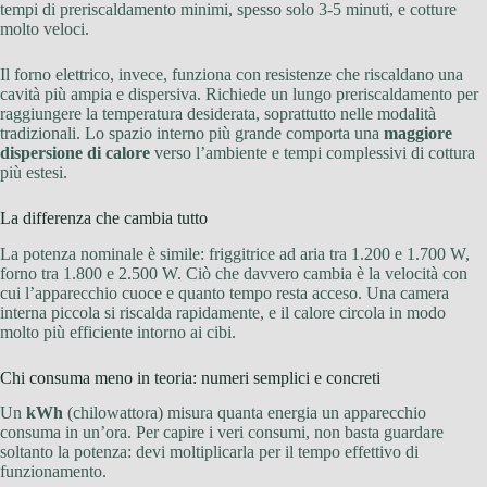
tempi di preriscaldamento minimi, spesso solo 3-5 minuti, e cotture
molto veloci.
Il forno elettrico, invece, funziona con resistenze che riscaldano una
cavità più ampia e dispersiva. Richiede un lungo preriscaldamento per
raggiungere la temperatura desiderata, soprattutto nelle modalità
tradizionali. Lo spazio interno più grande comporta una
maggiore
dispersione di calore
verso l’ambiente e tempi complessivi di cottura
più estesi.
La differenza che cambia tutto
La potenza nominale è simile: friggitrice ad aria tra 1.200 e 1.700 W,
forno tra 1.800 e 2.500 W. Ciò che davvero cambia è la velocità con
cui l’apparecchio cuoce e quanto tempo resta acceso. Una camera
interna piccola si riscalda rapidamente, e il calore circola in modo
molto più efficiente intorno ai cibi.
Chi consuma meno in teoria: numeri semplici e concreti
Un
kWh
(chilowattora) misura quanta energia un apparecchio
consuma in un’ora. Per capire i veri consumi, non basta guardare
soltanto la potenza: devi moltiplicarla per il tempo effettivo di
funzionamento.