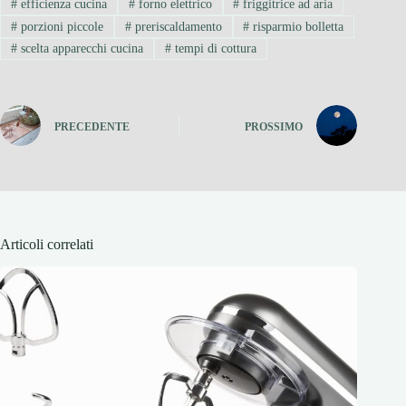
#
efficienza cucina
#
forno elettrico
#
friggitrice ad aria
#
porzioni piccole
#
preriscaldamento
#
risparmio bolletta
#
scelta apparecchi cucina
#
tempi di cottura
PRECEDENTE
PROSSIMO
Articoli correlati